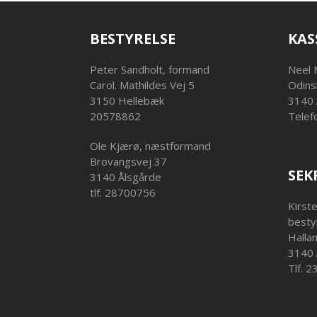
BESTYRELSE
KAS
Peter Sandholt, formand
Neel 
Carol. Mathildes Vej 5
Odins
3150 Hellebæk
3140 
20578862
Telef
Ole Kjærø, næstformand
Brovangsvej 37
SEK
3140 Ålsgårde
tlf. 28700756
Kirst
besty
Halla
3140 
Tlf. 