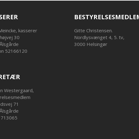
SERER
BESTYRELSESMEDLE
Meincke, kasserer
Gitte Christensen.
højvej 30
Nordlysvænget 4, 5. tv,
Ålsgårde
3000 Helsingør
on 52166120
RETÆR
en Westergaard,
relsesmedlem
ndsvej 71
Ålsgårde
23713065