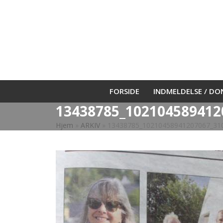
Skip
to
content
FORSIDE
INDMELDELSE / D
13438785_102104589412
Hjem
»
ARKIV
»
13438785_10210458941207067_31