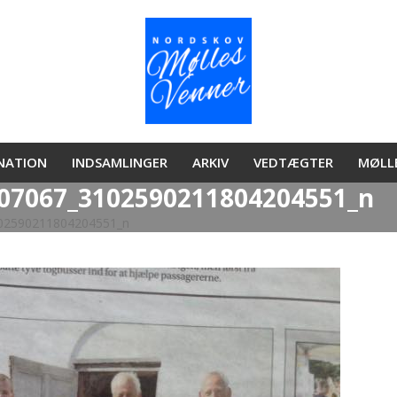
ONATION
INDSAMLINGER
ARKIV
VEDTÆGTER
MØLL
07067_3102590211804204551_n
02590211804204551_n