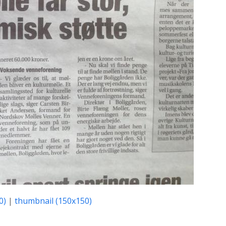
0)
|
thumbnail (150x150)