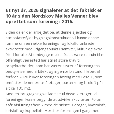
Et nyt år, 2026 signalerer at det faktisk er
10 år siden Nordskov Mølles Venner blev
oprettet som forening i 2016.
Siden da er der arbejdet på, at denne sjældne og
atmosfærefyldt bygningskonstruktion vil kunne danne
ramme om en række forenings- og lokalforankrede
aktiviteter med udgangspunkt i samvær, kultur og aktiv
fritid for alle. At ombygge møllen fra at være en ruin til et
offentligt værested har stillet store krav til
projektarbejdet, som har været styret af foreningens
bestyrelse med arkitekt og ingeniør bistand. I løbet af
foråret 2026 bliver foreningen færdig med Fase 1, som
omfatter de nederste 2 etager, parterre og broloft på i
alt ca. 135 m2.
Med en ibrugtagnings-tilladelse til disse 2 etager, vil
foreningen kunne begynde at udvirke aktiviteter. Foran
står afslutningsfase 2 med de sidste 3 etager, kværnloft,
lorisloft og kuppelloft. Hertil er foreningen i gang med