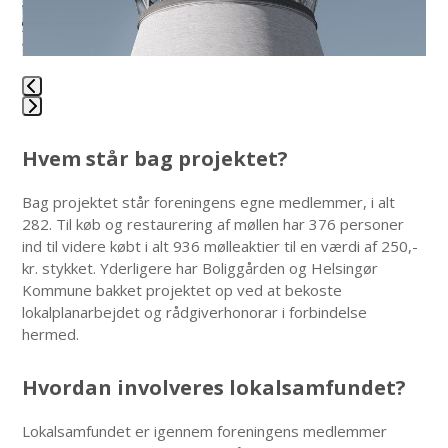
access
the
carousel
navigation
buttons
Press
escape
Hvem står bag projektet?
to
go
Bag projektet står foreningens egne medlemmer, i alt
to
282. Til køb og restaurering af møllen har 376 personer
the
ind til videre købt i alt 936 mølleaktier til en værdi af 250,-
first
kr. stykket. Yderligere har Boliggården og Helsingør
slide
Kommune bakket projektet op ved at bekoste
lokalplanarbejdet og rådgiverhonorar i forbindelse
hermed.
Hvordan involveres lokalsamfundet?
Lokalsamfundet er igennem foreningens medlemmer