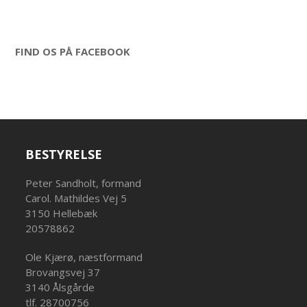
FIND OS PÅ FACEBOOK
BESTYRELSE
Peter Sandholt, formand
Carol. Mathildes Vej 5
3150 Hellebæk
20578862
Ole Kjærø, næstformand
Brovangsvej 37
3140 Ålsgårde
tlf. 28700756