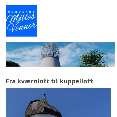
Open
Close
Skip
to
mobile
mobile
content
menu
menu
Fra kværnloft til kuppelloft