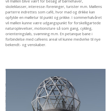
vil møllen blive vært for besøg af børnehaver,
skoleklasser, interesse-foreninger, turister m.m. Møllens
parterre indrettes som café, hvor mad og drikke kan
opfylde en mølletur til punkt og prikke. I sommerhalvåret
vil møllen kunne være udgangspunkt for forskelligartede
naturoplevelser, motionsture så som gang, cykling,
orienteringsløb, svømning m.m. En petanque bane i
forbindelse med cafeens areal vil kunne medvirke til nye
bekendt- og venskaber.
Use
the
left
and
right
arrow
keys
to