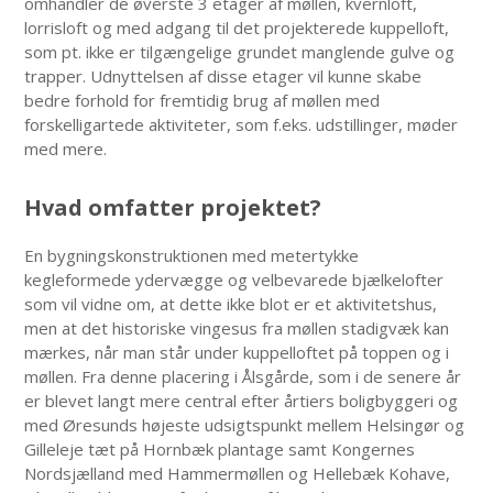
omhandler de øverste 3 etager af møllen, kvernloft,
lorrisloft og med adgang til det projekterede kuppelloft,
som pt. ikke er tilgængelige grundet manglende gulve og
trapper. Udnyttelsen af disse etager vil kunne skabe
bedre forhold for fremtidig brug af møllen med
forskelligartede aktiviteter, som f.eks. udstillinger, møder
med mere.
Hvad omfatter projektet?
En bygningskonstruktionen med metertykke
kegleformede ydervægge og velbevarede bjælkelofter
som vil vidne om, at dette ikke blot er et aktivitetshus,
men at det historiske vingesus fra møllen stadigvæk kan
mærkes, når man står under kuppelloftet på toppen og i
møllen. Fra denne placering i Ålsgårde, som i de senere år
er blevet langt mere central efter årtiers boligbyggeri og
med Øresunds højeste udsigtspunkt mellem Helsingør og
Gilleleje tæt på Hornbæk plantage samt Kongernes
Nordsjælland med Hammermøllen og Hellebæk Kohave,