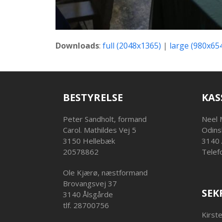
Downloads
:
full (2048x1365)
|
large (980x65
BESTYRELSE
KAS
Peter Sandholt, formand
Neel 
Carol. Mathildes Vej 5
Odins
3150 Hellebæk
3140 
20578862
Telef
Ole Kjærø, næstformand
Brovangsvej 37
SEK
3140 Ålsgårde
tlf. 28700756
Kirst