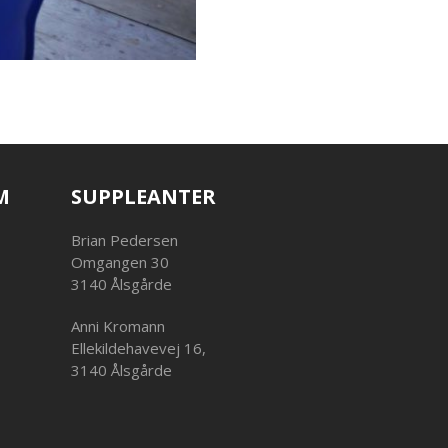
M
SUPPLEANTER
Brian Pedersen
Omgangen 30
3140 Ålsgårde
Anni Kromann
Ellekildehavevej 16,
3140 Ålsgårde