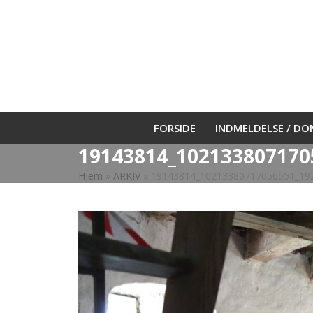
Skip
to
content
FORSIDE
INDMELDELSE / D
19143814_102133807170
Hjem
»
ARKIV
»
19143814_10213380717056651_19