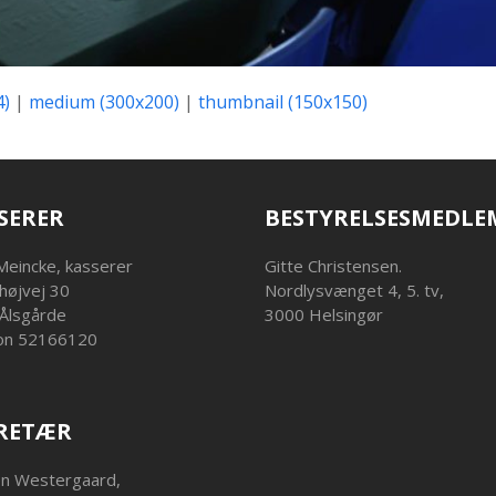
4)
|
medium (300x200)
|
thumbnail (150x150)
SERER
BESTYRELSESMEDLE
Meincke, kasserer
Gitte Christensen.
højvej 30
Nordlysvænget 4, 5. tv,
Ålsgårde
3000 Helsingør
on 52166120
RETÆR
en Westergaard,