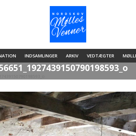
ONATION
INDSAMLINGER
ARKIV
VEDTÆGTER
MØLL
56651_1927439150790198593_o
27439150790198593_o