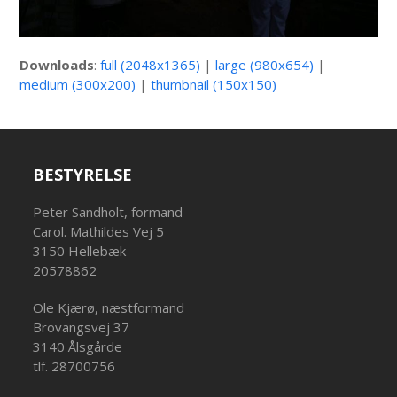
Downloads
:
full (2048x1365)
|
large (980x654)
|
medium (300x200)
|
thumbnail (150x150)
BESTYRELSE
Peter Sandholt, formand
Carol. Mathildes Vej 5
3150 Hellebæk
20578862
Ole Kjærø, næstformand
Brovangsvej 37
3140 Ålsgårde
tlf. 28700756