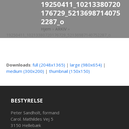
19250411_10213380720
Open
Close
Skip
to
176729_5213698714075
mobile
mobile
content
2287_o
menu
menu
Hjem
»
ARKIV
»
19250411_10213380720176729_52136987140752287_o
Downloads
:
full (2048x1365)
|
large (980x654)
|
medium (300x200)
|
thumbnail (150x150)
BESTYRELSE
Peter Sandholt, formand
Carol. Mathildes Vej 5
3150 Hellebæk