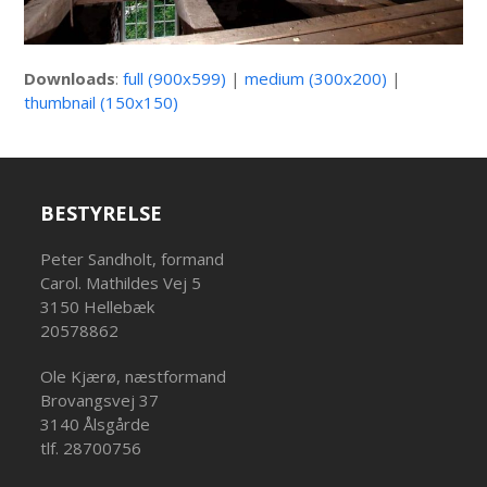
Downloads
:
full (900x599)
|
medium (300x200)
|
thumbnail (150x150)
BESTYRELSE
Peter Sandholt, formand
Carol. Mathildes Vej 5
3150 Hellebæk
20578862
Ole Kjærø, næstformand
Brovangsvej 37
3140 Ålsgårde
tlf. 28700756