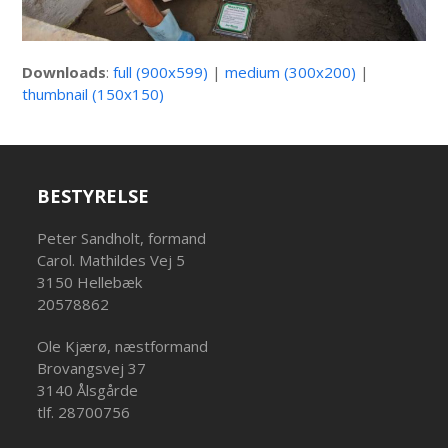
Downloads
:
full (900x599)
|
medium (300x200)
|
thumbnail (150x150)
BESTYRELSE
Peter Sandholt, formand
Carol. Mathildes Vej 5
3150 Hellebæk
20578862
Ole Kjærø, næstformand
Brovangsvej 37
3140 Ålsgårde
tlf. 28700756