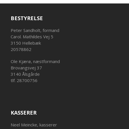
BESTYRELSE
Peter Sandholt, formand
Carol. Mathildes Vej 5
3150 Hellebæk
20578862
Ole Kjærø, næstformand
Brovangsvej 37
3140 Ålsgårde
tlf. 28700756
KASSERER
Neel Meincke, kasserer