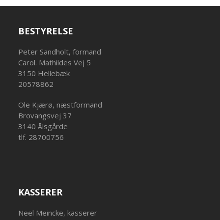
BESTYRELSE
Peter Sandholt, formand
Carol. Mathildes Vej 5
3150 Hellebæk
20578862
Ole Kjærø, næstformand
Brovangsvej 37
3140 Ålsgårde
tlf. 28700756
KASSERER
Neel Meincke, kasserer