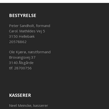
BESTYRELSE
Peter Sandholt, formand
Carol. Mathildes Vej 5
3150 Hellebæk
20578862
Ole Kjærø, næstformand
Brovangsvej 37
3140 Ålsgårde
tlf. 28700756
KASSERER
Neel Meincke, kasserer