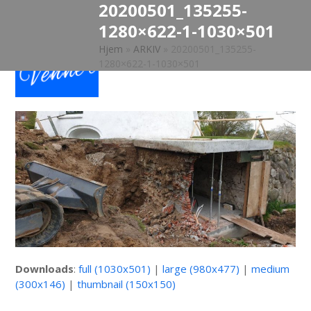
20200501_135255-
Open
Close
Skip
to
1280×622-1-1030×501
mobile
mobile
content
Hjem
»
ARKIV
»
20200501_135255-
menu
menu
1280×622-1-1030×501
Downloads
:
full (1030x501)
|
large (980x477)
|
medium
(300x146)
|
thumbnail (150x150)