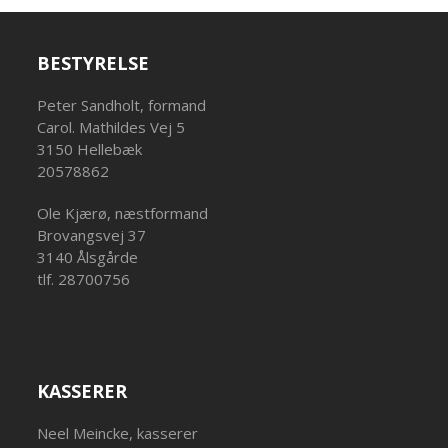
BESTYRELSE
Peter Sandholt, formand
Carol. Mathildes Vej 5
3150 Hellebæk
20578862
Ole Kjærø, næstformand
Brovangsvej 37
3140 Ålsgårde
tlf. 28700756
KASSERER
Neel Meincke, kasserer