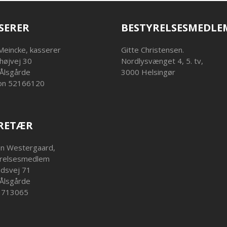
SERER
BESTYRELSESMEDLE
Meincke, kasserer
Gitte Christensen.
højvej 30
Nordlysvænget 4, 5. tv,
Ålsgårde
3000 Helsingør
on 52166120
RETÆR
en Westergaard,
relsesmedlem
ndsvej 71
Ålsgårde
23713065