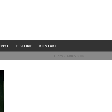
ENYT
HISTORIE
KONTAKT
Hjem
»
ARKIV
»
06