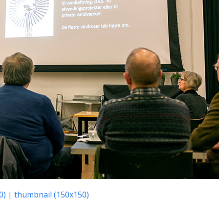
0)
|
thumbnail (150x150)