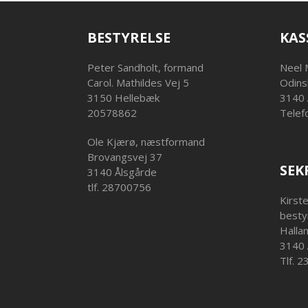
BESTYRELSE
KAS
Peter Sandholt, formand
Neel 
Carol. Mathildes Vej 5
Odins
3150 Hellebæk
3140 
20578862
Telef
Ole Kjærø, næstformand
Brovangsvej 37
SEK
3140 Ålsgårde
tlf. 28700756
Kirst
besty
Halla
3140 
Tlf. 