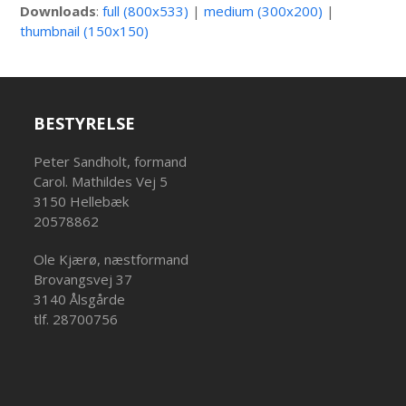
Downloads
:
full (800x533)
|
medium (300x200)
|
thumbnail (150x150)
BESTYRELSE
Peter Sandholt, formand
Carol. Mathildes Vej 5
3150 Hellebæk
20578862
Ole Kjærø, næstformand
Brovangsvej 37
3140 Ålsgårde
tlf. 28700756