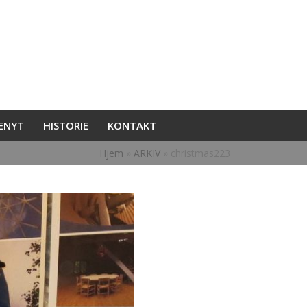
ENYT
HISTORIE
KONTAKT
Hjem
»
ARKIV
»
christmas223