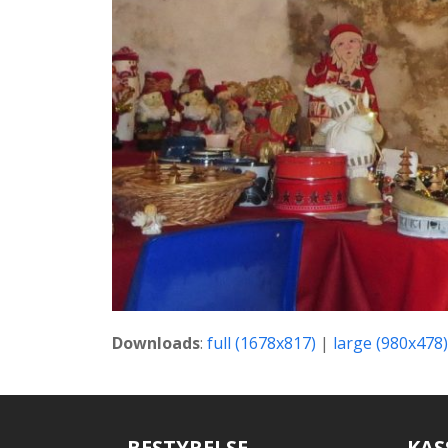
Downloads
:
full (1678x817)
|
large (980x478)
BESTYRELSE
KAS