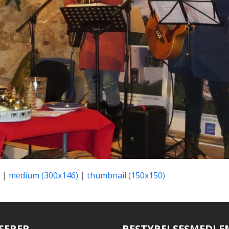
|
medium (300x146)
|
thumbnail (150x150)
SERER
BESTYRELSESMEDLE