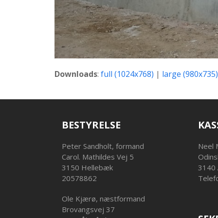
Downloads
:
full (1024x768)
|
large (980x735)
BESTYRELSE
KAS
Peter Sandholt, formand
Neel 
Carol. Mathildes Vej 5
Odins
3150 Hellebæk
3140 
20578862
Telef
Ole Kjærø, næstformand
Brovangsvej 37