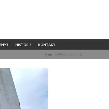
ENYT
HISTORIE
KONTAKT
Hjem
»
ARKIV
»
foto 12