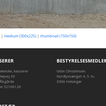
|
medium (300x225)
|
thumbnail (150x150)
SERER
BESTYRELSESMEDLE
Meincke, kasserer
Gitte Christensen.
højvej 30
Nordlysvænget 4, 5. tv,
Ålsgårde
3000 Helsingør
on 52166120