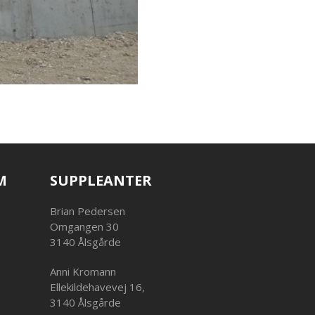
M
SUPPLEANTER
Brian Pedersen
Omgangen 30
3140 Ålsgårde
Anni Kromann
Ellekildehavevej 16,
3140 Ålsgårde