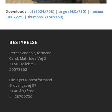
Downloads
:
full (1024x768)
|
large (980x735)
|
medium
(300x225)
|
thumbnail (150x150)
BESTYRELSE
Peter Sandholt, formand
Carol. Mathildes Vej 5
3150 Hellebæk
20578862
Ole Kjærø, næstformand
Brovangsvej 37
3140 Ålsgårde
tlf. 28700756