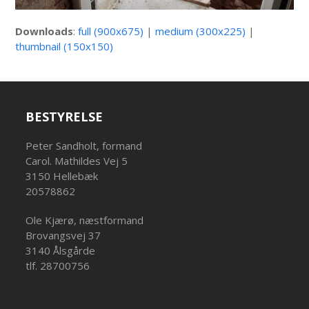
Downloads
:
full (900x675)
|
medium (300x225)
|
thumbnail (150x150)
BESTYRELSE
Peter Sandholt, formand
Carol. Mathildes Vej 5
3150 Hellebæk
20578862
Ole Kjærø, næstformand
Brovangsvej 37
3140 Ålsgårde
tlf. 28700756