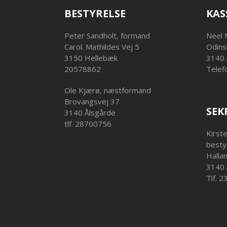
BESTYRELSE
KAS
Peter Sandholt, formand
Neel 
Carol. Mathildes Vej 5
Odins
3150 Hellebæk
3140 
20578862
Telef
Ole Kjærø, næstformand
Brovangsvej 37
SEK
3140 Ålsgårde
tlf. 28700756
Kirst
besty
Halla
3140 
Tlf. 