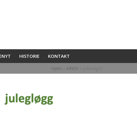
ENYT
HISTORIE
KONTAKT
Hjem
»
ARKIV
»
julesalg22