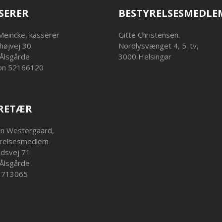
SERER
BESTYRELSESMEDLE
Meincke, kasserer
Gitte Christensen.
højvej 30
Nordlysvænget 4, 5. tv,
Ålsgårde
3000 Helsingør
on 52166120
RETÆR
en Westergaard,
relsesmedlem
ndsvej 71
Ålsgårde
23713065