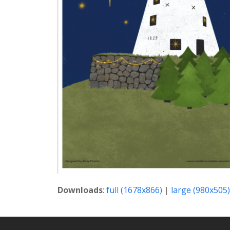
Downloads
:
full (1678x866)
|
large (980x505)