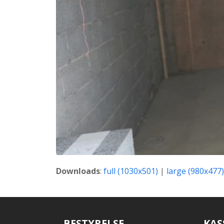
Downloads
:
full (1030x501)
|
large (980x477)
BESTYRELSE
KAS