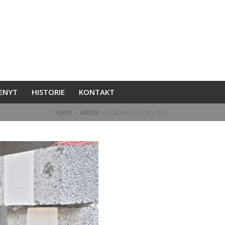
ENYT
HISTORIE
KONTAKT
Hjem
»
ARKIV
»
kokken2-1030×501