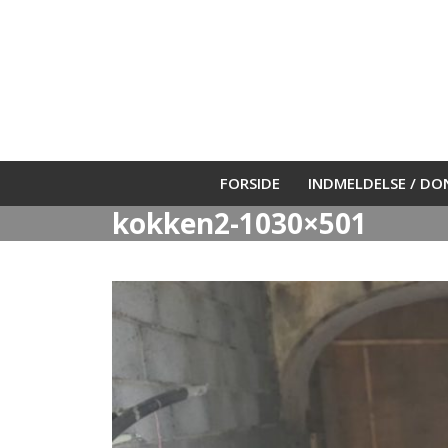
Skip
to
content
FORSIDE
INDMELDELSE / D
kokken2-1030×501