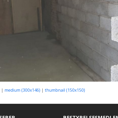
|
medium (300x146)
|
thumbnail (150x150)
SERER
BESTYRELSESMEDLE