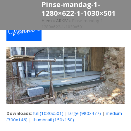
Pinse-mandag-1-
Open
Close
Skip
to
1280×622-1-1030×501
mobile
mobile
content
Hjem
»
ARKIV
»
Pinse-mandag-1-
menu
menu
1280×622-1-1030×501
Downloads
:
full (1030x501)
|
large (980x477)
|
medium
(300x146)
|
thumbnail (150x150)