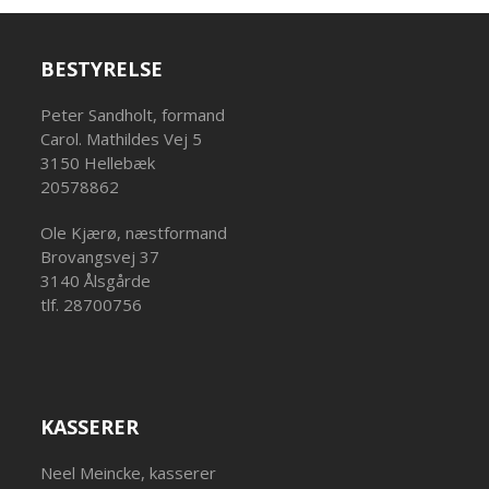
BESTYRELSE
Peter Sandholt, formand
Carol. Mathildes Vej 5
3150 Hellebæk
20578862
Ole Kjærø, næstformand
Brovangsvej 37
3140 Ålsgårde
tlf. 28700756
KASSERER
Neel Meincke, kasserer