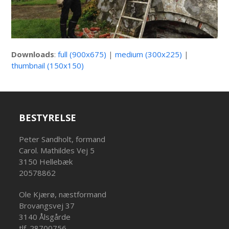
Downloads
:
full (900x675)
|
medium (300x225)
|
thumbnail (150x150)
BESTYRELSE
Peter Sandholt, formand
Carol. Mathildes Vej 5
3150 Hellebæk
20578862
Ole Kjærø, næstformand
Brovangsvej 37
3140 Ålsgårde
tlf. 28700756