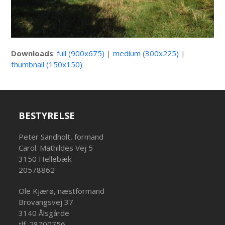
Downloads
:
full (900x675)
|
medium (300x225)
|
thumbnail (150x150)
BESTYRELSE
Peter Sandholt, formand
Carol. Mathildes Vej 5
3150 Hellebæk
20578862
Ole Kjærø, næstformand
Brovangsvej 37
3140 Ålsgårde
tlf. 28700756