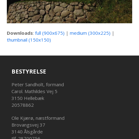
Downloads
:
full (900x675)
|
medium (300x225)
|
thumbnail (150x150)
BESTYRELSE
Peter Sandholt, formand
Carol. Mathildes Vej 5
3150 Hellebæk
20578862
Ole Kjærø, næstformand
Brovangsvej 37
3140 Ålsgårde
tlf. 28700756