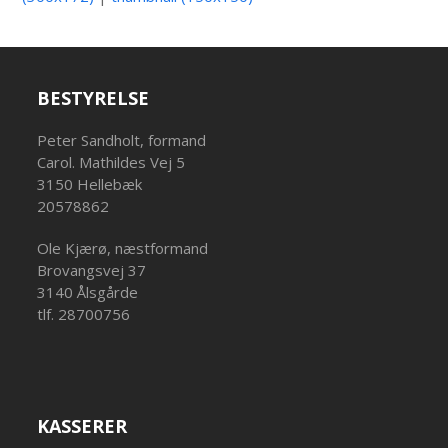
BESTYRELSE
Peter Sandholt, formand
Carol. Mathildes Vej 5
3150 Hellebæk
20578862
Ole Kjærø, næstformand
Brovangsvej 37
3140 Ålsgårde
tlf. 28700756
KASSERER