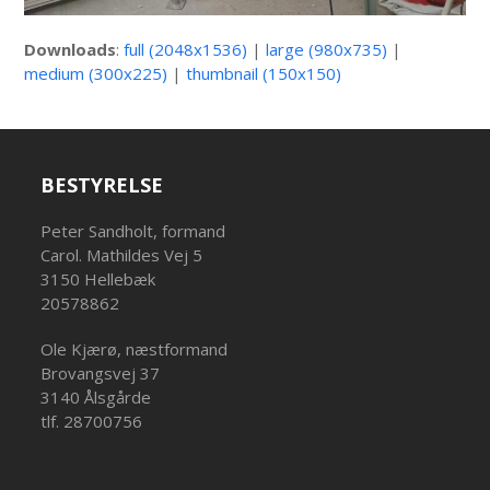
Downloads
:
full (2048x1536)
|
large (980x735)
|
medium (300x225)
|
thumbnail (150x150)
BESTYRELSE
Peter Sandholt, formand
Carol. Mathildes Vej 5
3150 Hellebæk
20578862
Ole Kjærø, næstformand
Brovangsvej 37
3140 Ålsgårde
tlf. 28700756